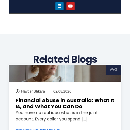
L
Y
i
o
n
u
k
t
e
u
d
b
i
e
n
Related Blogs
AVO
Hayder Shkara
02/08/2026
Financial Abuse in Australia: What It
Is, and What You Can Do
You have no real idea what is in the joint
account. Every dollar you spend [...]