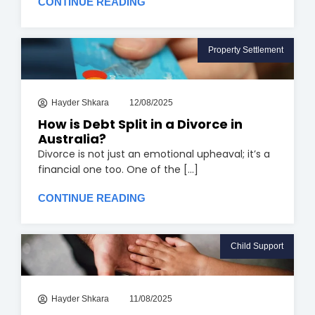
CONTINUE READING
Property Settlement
Hayder Shkara
12/08/2025
How is Debt Split in a Divorce in
Australia?
Divorce is not just an emotional upheaval; it’s a
financial one too. One of the [...]
CONTINUE READING
Child Support
Hayder Shkara
11/08/2025