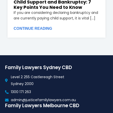
Child Support and Bankruptcy: 7
Key Points You Need to Know
If you are considering declaring bankruptcy and
are currently paying child support, it is vital [...]
CONTINUE READING
Family Lawyers Sydney CBD
Level 2 255 Castlereagh Street
Sydney 2000
1300 171 263
admin@justicefamilylawyers.com.au
Family Lawyers Melbourne CBD