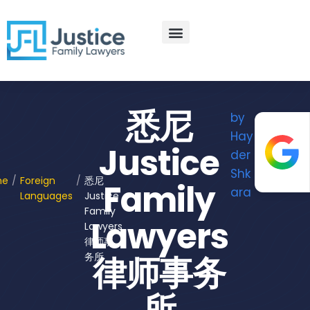
Skip
to
content
Practice Areas
Contact Us
悉尼
by
Hay
Justice
der
Shk
me
/
Foreign
/
悉尼
Family
ara
Languages
Justice
Family
Lawyers
Lawyers
律师事
务所
律师事务
所